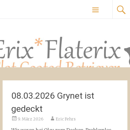
Zum
Flaterix & Erix Flat Coated Retriever
Inhalt
springen
08.03.2026 Grynet ist
gedeckt
9. März 2026
Eric Fehrs