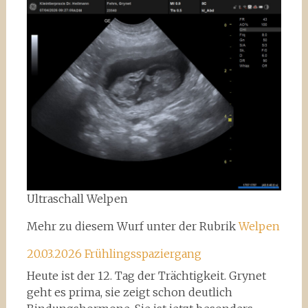
Ultraschall Welpen
Mehr zu diesem Wurf unter der Rubrik
Welpen
20.03.2026 Frühlingsspaziergang
Heute ist der 12. Tag der Trächtigkeit. Grynet
geht es prima, sie zeigt schon deutlich