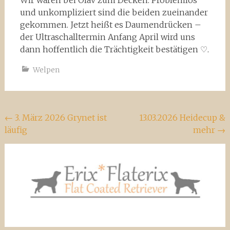
Wir waren bei Olav zum Decken. Problemlos
und unkompliziert sind die beiden zueinander
gekommen. Jetzt heißt es Daumendrücken –
der Ultraschalltermin Anfang April wird uns
dann hoffentlich die Trächtigkeit bestätigen ♡.
Welpen
Beitragsnavigation
←
3. März 2026 Grynet ist
13.03.2026 Heidecup &
läufig
mehr
→