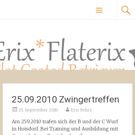
Zum
Flaterix & Erix Flat Coated Retriever
Inhalt
springen
25.09.2010 Zwingertreffen
25. September 2010
Eric Fehrs
Am 25.9.2010 trafen sich der B und der C Wurf
in Hoisdorf. Bei Training und Ausbildung mit