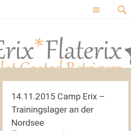
Zum
Flaterix & Erix Flat Coated Retriever
Inhalt
springen
14.11.2015 Camp Erix –
Trainingslager an der
Nordsee