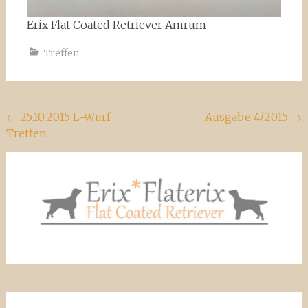
Erix Flat Coated Retriever Amrum
Treffen
Beitragsnavigation
←
25.10.2015 L-Wurf
Ausgabe 4/2015
→
Treffen