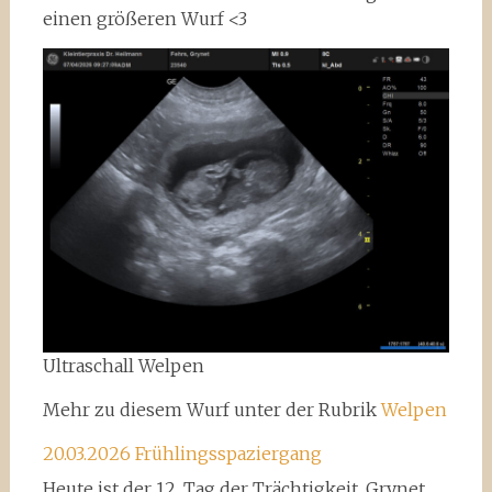
einen größeren Wurf <3
Ultraschall Welpen
Mehr zu diesem Wurf unter der Rubrik
Welpen
20.03.2026 Frühlingsspaziergang
Heute ist der 12. Tag der Trächtigkeit. Grynet