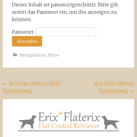
Dieser Inhalt ist passwortgeschützt. Bitte gib
unten das Passwort ein, um ihn anzeigen zu
können.
Passwort:
Neuigkeiten
,
Plus+
Beitragsnavigation
←
10.5.2016 offener ERIX-
16.6.2016 Offener
Spaziergang
Spaziergang
→