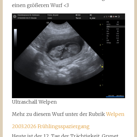
einen größeren Wurf <3
Ultraschall Welpen
Mehr zu diesem Wurf unter der Rubrik
Welpen
20.03.2026 Frühlingsspaziergang
Heute ist der 12. Tag der Trächtigkeit. Grynet