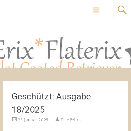
Zum
Flaterix & Erix Flat Coated Retriever
Inhalt
springen
Geschützt: Ausgabe
18/2025
23. Januar 2025
Eric Fehrs