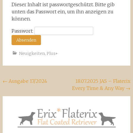
Dieser Inhalt ist passwortgeschützt. Bitte gib
unten das Passwort ein, um ihn anzeigen zu
können.
Passwort:
Neuigkeiten
,
Plus+
Beitragsnavigation
←
Ausgabe 17/2024
18.07.2025 JAS – Flaterix
Every Time & Any Way
→