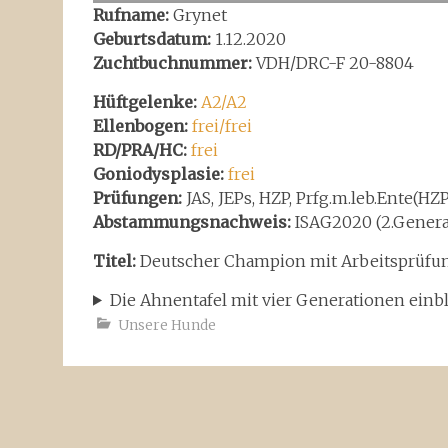
Rufname:
Grynet
Geburtsdatum:
1.12.2020
Zuchtbuchnummer:
VDH/DRC-F 20-8804
Hüftgelenke:
A2/A2
Ellenbogen:
frei/frei
RD/PRA/HC:
frei
Goniodysplasie:
frei
Prüfungen:
JAS, JEPs, HZP, Prfg.m.leb.Ente(HZP
Abstammungsnachweis:
ISAG2020 (2.Genera
Titel:
Deutscher Champion mit Arbeitsprüf
Die Ahnentafel mit vier Generationen ein
Unsere Hunde