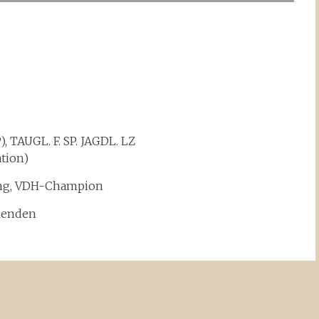
), TAUGL. F. SP. JAGDL. LZ
tion)
ung, VDH-Champion
blenden